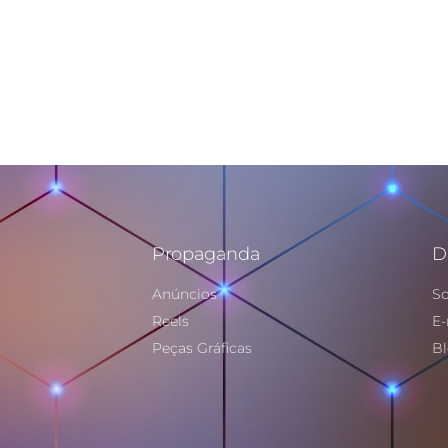
Propaganda
D
Anúncios
So
Reels
E-
Peças Gráficas
B