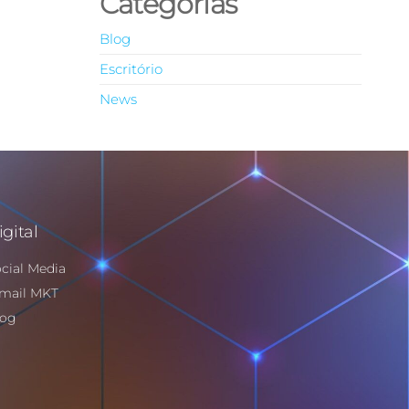
Categorias
Blog
Escritório
News
igital
cial Media
mail MKT
log