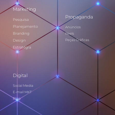
Marketing
Propaganda
Pesquisa
Planejamento
Anúncios
Branding
Reels
Peças Gráficas
Design
Estratégia
Digital
Social Media
E-mail MKT
Blog